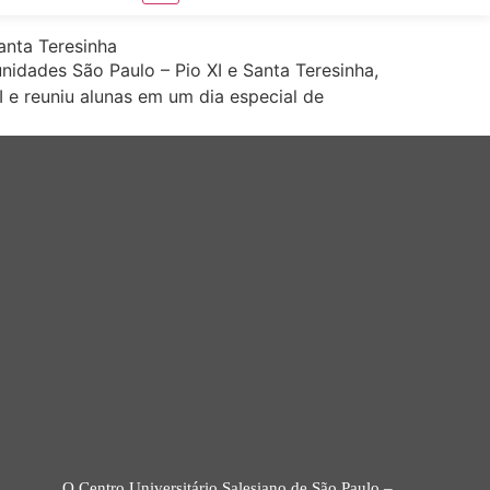
anta Teresinha
idades São Paulo – Pio XI e Santa Teresinha,
I e reuniu alunas em um dia especial de
O Centro Universitário Salesiano de São Paulo –