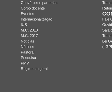
Convênios e parcerias
Trans
Corpo docente
Retor
CO
Eventos
Internacionalização
Fale 
IUS
Ouvid
M.C. 2019
Sala 
M.C. 2017
Traba
Notícias
Lei G
Núcleos
(LGP
Pastoral
Pesquisa
PMV
Regimento geral