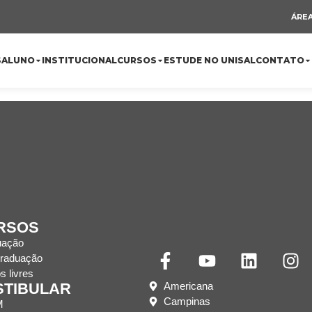
ÁREA
S
ALUNO
INSTITUCIONAL
CURSOS
ESTUDE NO UNISAL
CONTATO
RSOS
uação
raduação
s livres
Americana
STIBULAR
Campinas
M