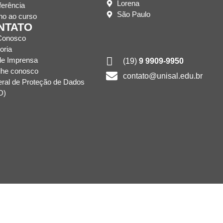
Lorena
ferência
São Paulo
no ao curso
NTATO
Conosco
oria
de Imprensa
(19)
9 9909-9950
lhe conosco
contato@unisal.edu.br
eral de Proteção de Dados
D)