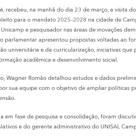
, recebeu, na manhã do dia 23 de março, a visita d
 eleito para o mandato 2025–2028 na cidade de Camp
da Unicamp e pesquisador nas áreas de inovações dem
s, o parlamentar apresentou propostas voltadas ao fo
ão universitária e da curricularização, iniciativas q
formação acadêmica e desenvolvimento social.
ro, Wagner Romão detalhou estudos e dados prelim
por sua equipe com o objetivo de ampliar políticas p
ensão.
da em fase de pesquisa e consolidação, foram discut
islativos e do gerente administrativo do UNISAL Cam