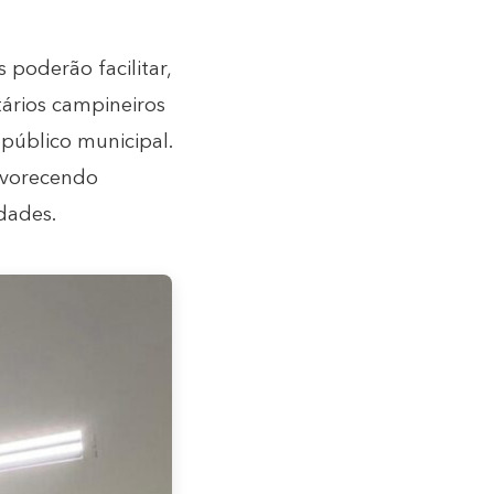
 poderão facilitar,
tários campineiros
 público municipal.
favorecendo
dades.