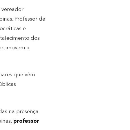
o vereador
inas. Professor de
ocráticas e
rtalecimento dos
ue promovem a
inares que vêm
úblicas
idas na presença
pinas,
professor