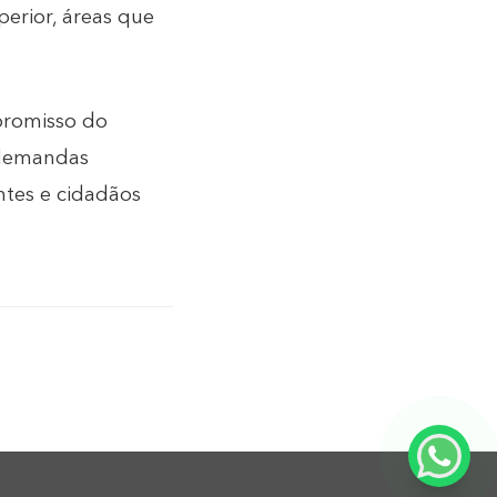
perior, áreas que
promisso do
 demandas
ntes e cidadãos