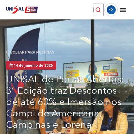
VOLTAR PARA NOTÍCIAS
14 de janeiro de 2026
UNISAL de Portas Abertas:
3ª Edição traz Descontos
de até 60% e Imersão nos
Campi de Americana,
Campinas e Lorena