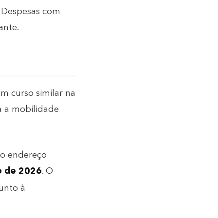
. Despesas com
ante
.
m curso similar na
a a mobilidade
 do endereço
o de 2026
. O
unto à