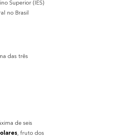
no Superior (IES)
l no Brasil
ma das três
xima de seis
olares
, fruto dos