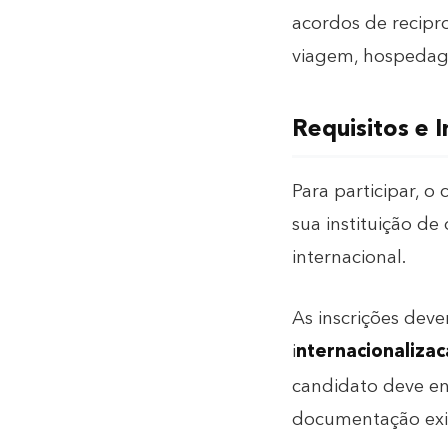
acordos de recipro
viagem, hospedag
Requisitos e I
Para participar, 
sua instituição d
internacional
.
As inscrições deve
i
nternacionaliza
candidato deve en
documentação exig