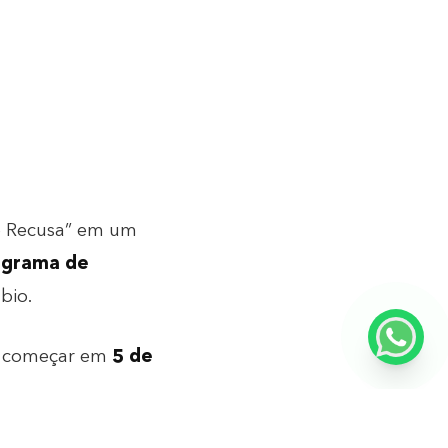
de Recusa” em um
ograma de
bio.
ra começar em
5 de