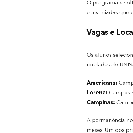
O programa é volta
conveniadas que d
Vagas e Loca
Os alunos selecio
unidades do UNISA
Americana:
Campu
Lorena:
Campus S
Campinas:
Campus
A permanência no
meses
. Um dos pri