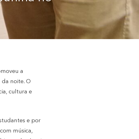
romoveu a
 da noite. O
a, cultura e
studantes e por
u com música,