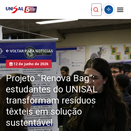
VOLTAR PARA NOTÍCIAS
12 de junho de 2026
Projeto “Renova Bag”:
estudantes do UNISAL
transformam resíduos
têxteis em solução
sustentável