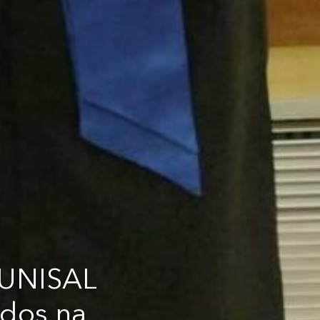
 UNISAL
udos na