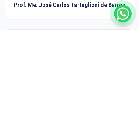
Prof. Me. José Carlos Tartaglioni de Barros
Dúvidas?
extensao.campinas@unisal.edu.br
O UNISAL
Unisal: Quem somos
Reitoria e mantenedora
Unidades
Biblioteca
Bolsas de Estudos e Financiamentos