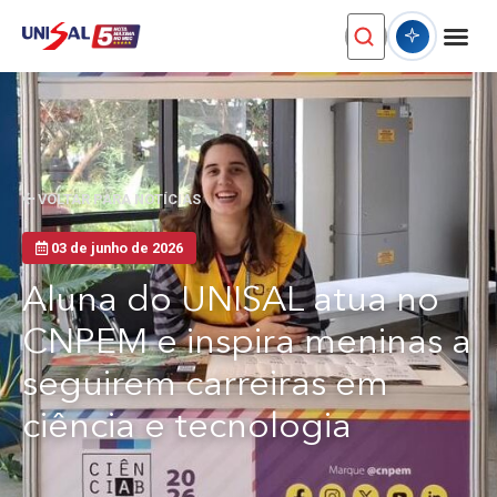
VOLTAR PARA NOTÍCIAS
03 de junho de 2026
Aluna do UNISAL atua no
CNPEM e inspira meninas a
seguirem carreiras em
ciência e tecnologia