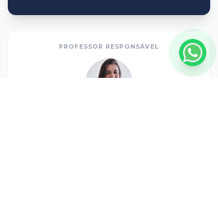
PROFESSOR RESPONSÁVEL
Profa. Dra. Karla Cristina Gaspar
Currículo Lattes
Dúvidas?
extensao.campinas@unisal.br